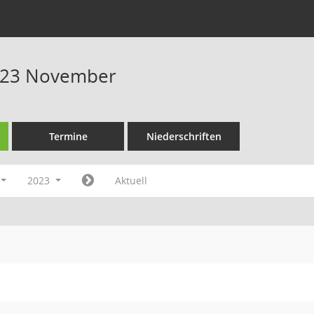
023 November
Termine
Niederschriften
2023
Aktuell