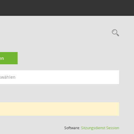
Rec
en
swählen
(Wird in
Software:
Sitzungsdienst
Session