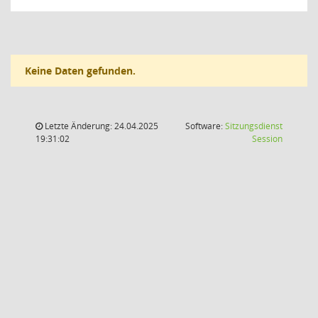
Keine Daten gefunden.
Letzte Änderung: 24.04.2025
Software:
Sitzungsdienst
(Wird in
19:31:02
Session