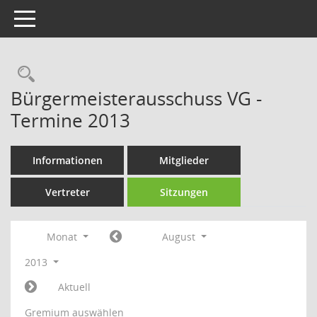
Toggle navigation
Rechercheauswahl
Bürgermeisterausschuss VG -
Termine 2013
Informationen
Mitglieder
Vertreter
Sitzungen
Monat
August
2013
Aktuell
Gremium auswählen