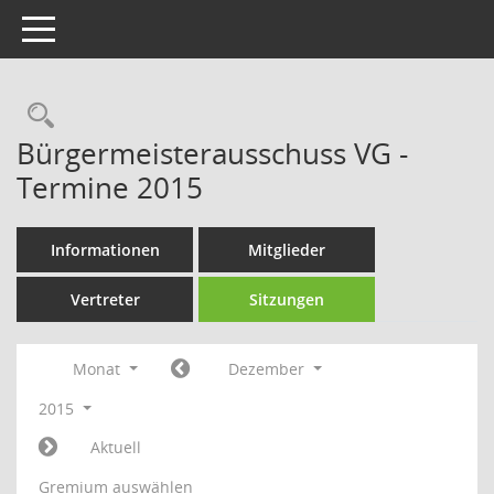
Toggle navigation
Rechercheauswahl
Bürgermeisterausschuss VG -
Termine 2015
Informationen
Mitglieder
Vertreter
Sitzungen
Monat
Dezember
2015
Aktuell
Gremium auswählen