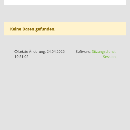
Keine Daten gefunden.
Letzte Änderung: 24.04.2025
Software:
Sitzungsdienst
(Wird in
19:31:02
Session