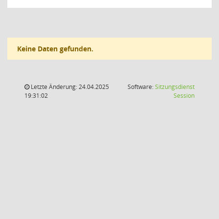
Keine Daten gefunden.
Letzte Änderung: 24.04.2025
Software:
Sitzungsdienst
(Wird in
19:31:02
Session