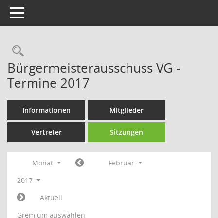
Toggle navigation
Rechercheauswahl
Bürgermeisterausschuss VG -
Termine 2017
Informationen
Mitglieder
Vertreter
Sitzungen
Monat
Februar
2017
Aktuell
Gremium auswählen