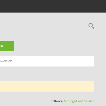
Rec
en
swählen
(Wird in
Software:
Sitzungsdienst
Session