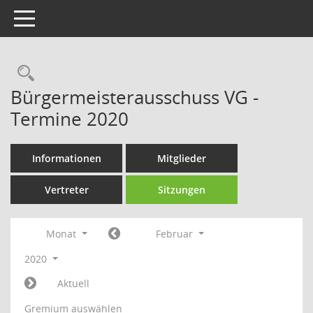
Toggle navigation
Rechercheauswahl
Bürgermeisterausschuss VG -
Termine 2020
Informationen
Mitglieder
Vertreter
Sitzungen
Monat
Februar
2020
Aktuell
Gremium auswählen