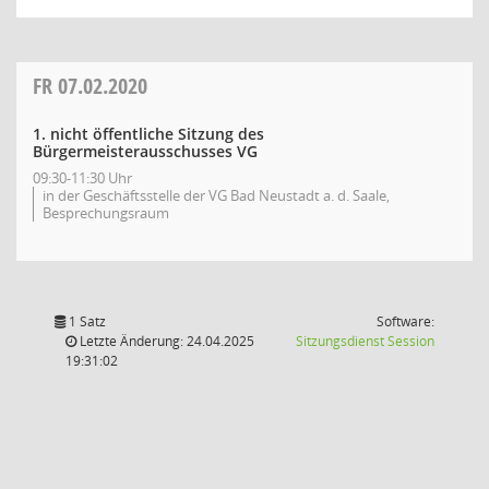
FR
07.02.2020
1. nicht öffentliche Sitzung des
Bürgermeisterausschusses VG
09:30-11:30 Uhr
in der Geschäftsstelle der VG Bad Neustadt a. d. Saale,
Besprechungsraum
1 Satz
Software:
(Wird in
Letzte Änderung: 24.04.2025
Sitzungsdienst
Session
19:31:02