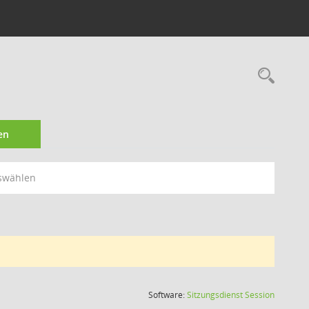
Rec
en
swählen
(Wird in
Software:
Sitzungsdienst
Session