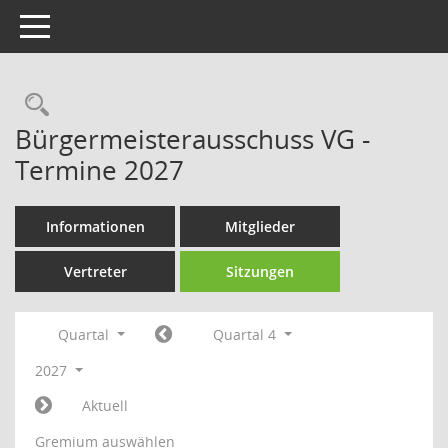
Toggle navigation
Rechercheauswahl
Bürgermeisterausschuss VG -
Termine 2027
Informationen
Mitglieder
Vertreter
Sitzungen
Quartal
Quartal 4
2027
Aktuell
Gremium auswählen