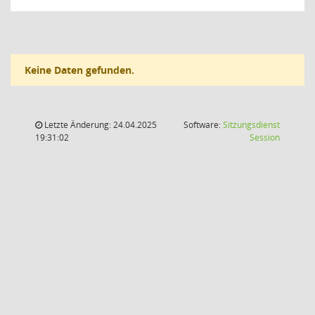
Keine Daten gefunden.
Letzte Änderung: 24.04.2025
Software:
Sitzungsdienst
(Wird in
19:31:02
Session