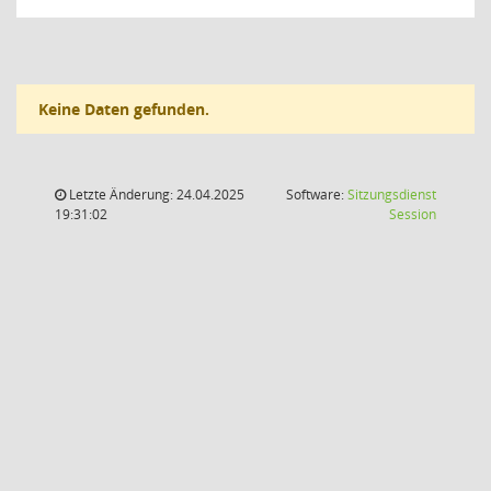
Keine Daten gefunden.
Letzte Änderung: 24.04.2025
Software:
Sitzungsdienst
(Wird in
19:31:02
Session