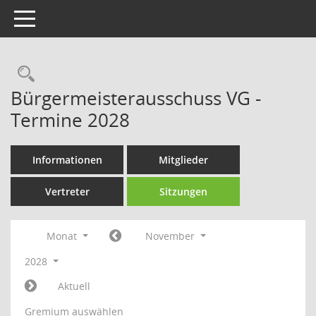
Toggle navigation
Rechercheauswahl
Bürgermeisterausschuss VG -
Termine 2028
Informationen
Mitglieder
Vertreter
Sitzungen
Monat
November
2028
Aktuell
Gremium auswählen