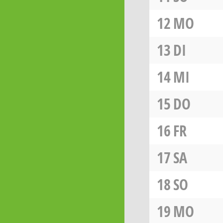
12
MO
13
DI
14
MI
15
DO
16
FR
17
SA
18
SO
19
MO