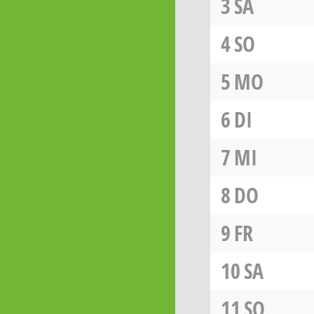
3
SA
4
SO
5
MO
6
DI
7
MI
8
DO
9
FR
10
SA
11
SO