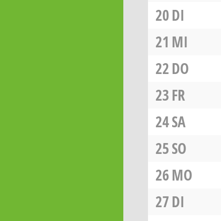
20
DI
21
MI
22
DO
23
FR
24
SA
25
SO
26
MO
27
DI