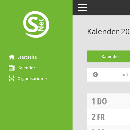
Toggle navigation
Kalender 20
Kalender
Startseite
Kalender
Juni
Organisation
1
DO
2
FR